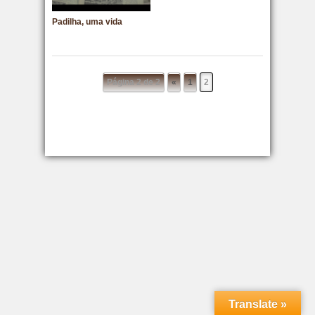
Padilha, uma vida
olímpica
Página 2 de 2
«
1
2
Translate »